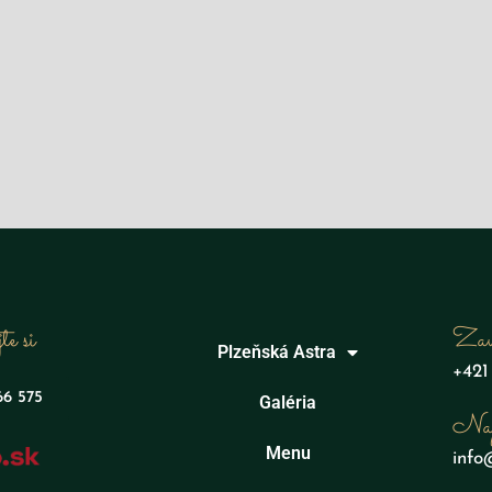
te si
Zav
Plzeňská Astra
+421
66 575
Galéria
Nap
Menu
info