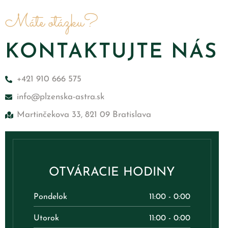
Máte otázku?
KONTAKTUJTE NÁS
+421 910 666 575
info@plzenska-astra.sk
Martinčekova 33, 821 09 Bratislava
OTVÁRACIE HODINY
Pondelok
11:00 - 0:00
Utorok
11:00 - 0:00