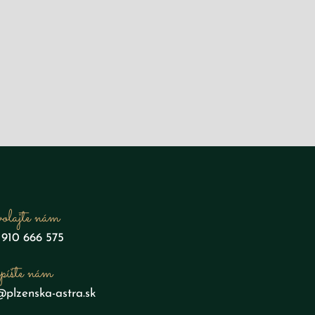
olajte nám
 910 666 575
íšte nám
@plzenska-astra.sk